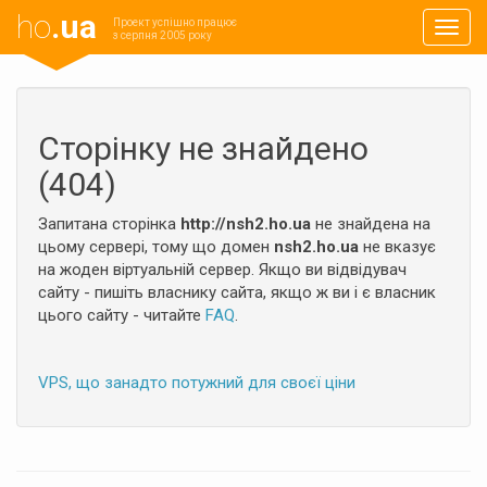
ho
.ua
Проект успішно працює
Навиг
з серпня 2005 року
Сторінку не знайдено
(404)
Запитана сторінка
http://nsh2.ho.ua
не знайдена на
цьому сервері, тому що домен
nsh2.ho.ua
не вказує
на жоден віртуальній сервер. Якщо ви відвідувач
сайту - пишіть власнику сайта, якщо ж ви і є власник
цього сайту - читайте
FAQ
.
VPS, що занадто потужний для своєї ціни